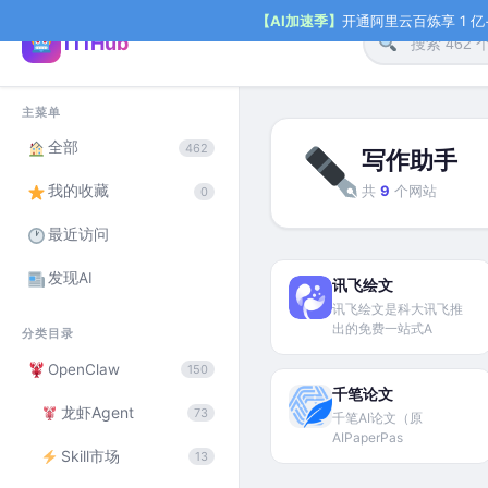
【AI加速季】
开通阿里云百炼享 1 亿+ 
111Hub
主菜单
全部
462
写作助手
我的收藏
共
9
个网站
0
最近访问
发现AI
讯飞绘文
讯飞绘文是科大讯飞推
出的免费一站式A
分类目录
OpenClaw
150
千笔论文
龙虾Agent
73
千笔AI论文（原
AIPaperPas
Skill市场
13