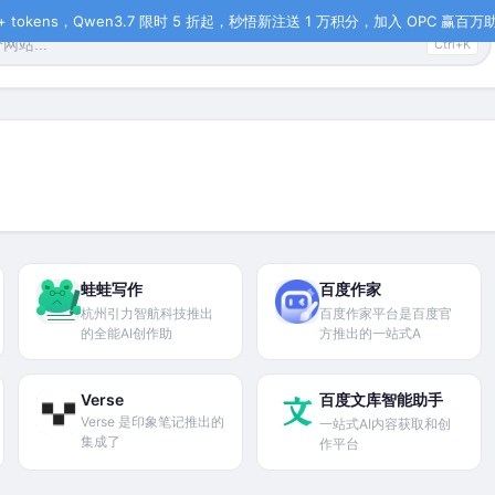
tokens，Qwen3.7 限时 5 折起，秒悟新注送 1 万积分，加入 OPC 赢百万助力
Ctrl+K
蛙蛙写作
百度作家
杭州引力智航科技推出
百度作家平台是百度官
的全能AI创作助
方推出的一站式A
Verse
百度文库智能助手
Verse 是印象笔记推出的
一站式AI内容获取和创
集成了
作平台