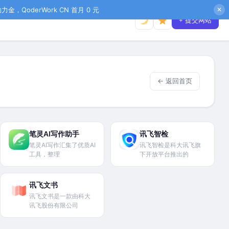
金，QoderWork CN 首月 0 元
✕
+ 提交网站
← 返回首页
笔灵AI写作助手
讯飞智检
笔灵AI写作汇集了优质AI
讯飞智检是科大讯飞旗
工具，整理
下开放平台推出的
讯飞文书
讯飞文书是一款由科大
讯飞股份有限公司