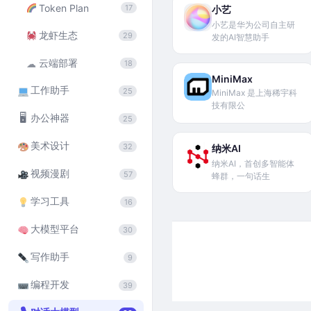
Token Plan
17
小艺
小艺是华为公司自主研
龙虾生态
29
发的AI智慧助手
云端部署
☁
18
MiniMax
工作助手
25
MiniMax 是上海稀宇科
技有限公
🖥
办公神器
25
美术设计
32
纳米AI
纳米AI，首创多智能体
视频漫剧
57
蜂群，一句话生
学习工具
16
大模型平台
30
写作助手
9
编程开发
39