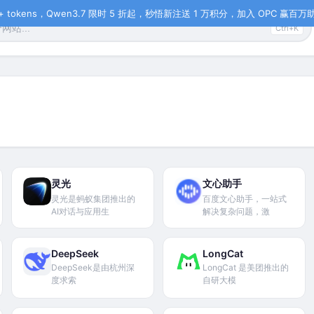
tokens，Qwen3.7 限时 5 折起，秒悟新注送 1 万积分，加入 OPC 赢百万助力
Ctrl+K
灵光
文心助手
灵光是蚂蚁集团推出的
百度文心助手，一站式
AI对话与应用生
解决复杂问题，激
DeepSeek
LongCat
‌DeepSeek‌是由杭州深
LongCat 是美团推出的
度求索
自研大模