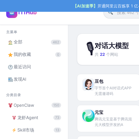
【AI加速季】
开通阿里云百炼享 1 亿+ 
111Hub
主菜单
全部
462
🎙
对话大模型
我的收藏
共
22
个网站
0
最近访问
发现AI
豆包
字节首个AI对话式APP
无需邀请码
分类目录
OpenClaw
150
元宝
龙虾Agent
73
腾讯元宝是基于腾讯混
元大模型开发的A
Skill市场
13