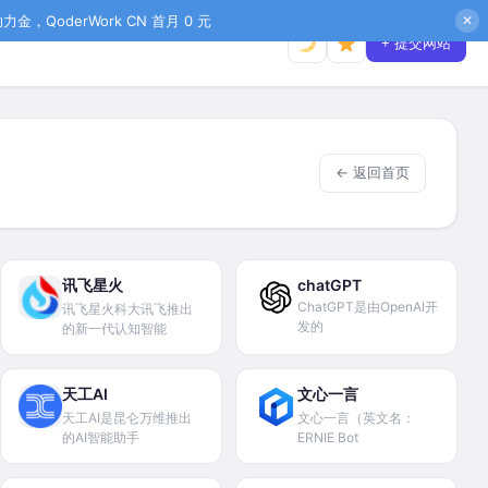
金，QoderWork CN 首月 0 元
✕
+ 提交网站
← 返回首页
讯飞星火
chatGPT
ChatGPT是由OpenAI开
讯飞星火科大讯飞推出
发的
的新一代认知智能
天工AI
文心一言
天工AI是昆仑万维推出
文心一言（英文名：
的AI智能助手
ERNIE Bot