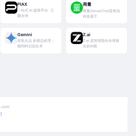
PIAX
商量
一站式 AI 超级平台 · 汇
商量SenseChat是商汤
聚全球
科技基于
Gemini
Z.ai
谷歌出品 多模态处理：
Z.ai 是智谱面向全球推
能同时识别文本
出的AI模
.com
们