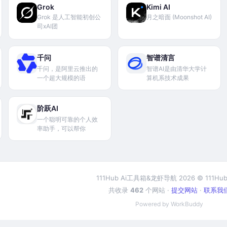
Grok
Kimi AI
Grok 是人工智能初创公
月之暗面 (Moonshot AI)
司xAI团
千问
智谱清言
千问，是阿里云推出的
智谱AI是由清华大学计
一个超大规模的语
算机系技术成果
阶跃AI
一个聪明可靠的个人效
率助手，可以帮你
111Hub Ai工具箱&龙虾导航 2026 © 111Hub
共收录
462
个网站 ·
提交网站
·
联系我
Powered by WorkBuddy