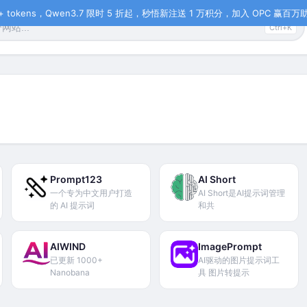
tokens，Qwen3.7 限时 5 折起，秒悟新注送 1 万积分，加入 OPC 赢百万助力
Ctrl+K
Prompt123
AI Short
一个专为中文用户打造
AI Short是AI提示词管理
的 AI 提示词
和共
AIWIND
ImagePrompt
已更新 1000+
AI驱动的图片提示词工
Nanobana
具 图片转提示