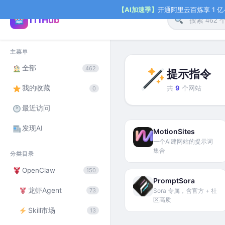
【AI加速季】
开通阿里云百炼享 1 亿+ 
111Hub
主菜单
全部
462
提示指令
我的收藏
共
9
个网站
0
最近访问
发现AI
MotionSites
一个Ai建网站的提示词
集合
分类目录
OpenClaw
150
PromptSora
龙虾Agent
73
Sora 专属，含官方 + 社
区高质
Skill市场
13