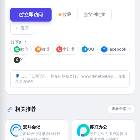
立即访问
收藏
复制链接
← 返回
分享到：
微信
微博
小红书
QQ
Facebook
微
博
红
Q
f
X
X
点击「立即访问」将在新标签页打开
www.datatool.vip
，请注
意网络安全
相关推荐
查看全部 →
麦耳会记
苏打办公
麦耳会记是思必驰科技
苏打办公为用户提供海
股份有限公司旗下
量优质办公提效工