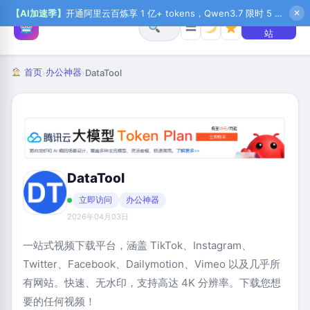
【AI加速季】
开通阿里云百炼享 1 亿+ tokens，Qwen3.7 限时 5 折起，秒悟新注送 1 万积分，加入 OPC 赢百万助力金，QoderWork CN 首月 0 元
✕
+ 提交网
☰
站
首页
办公神器
›
›
DataTool
DataTool
立即访问
办公神器
2026年04月03日
一站式视频下载平台，涵盖 TikTok、Instagram、
Twitter、Facebook、Dailymotion、Vimeo 以及几乎所
有网站。快速、无水印，支持高达 4K 分辨率。下载您想
要的任何视频！