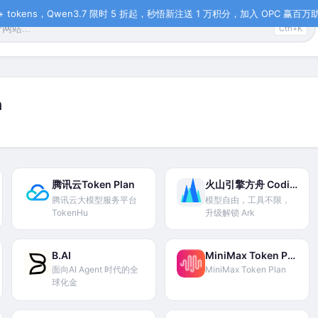
tokens，Qwen3.7 限时 5 折起，秒悟新注送 1 万积分，加入 OPC 赢百万助力
Ctrl+K
n
腾讯云Token Plan
火山引擎方舟 Coding Plan
腾讯云大模型服务平台
模型自由，工具不限，
TokenHu
升级解锁 Ark
B.AI
MiniMax Token Plan
面向AI Agent 时代的全
MiniMax Token Plan
球化金