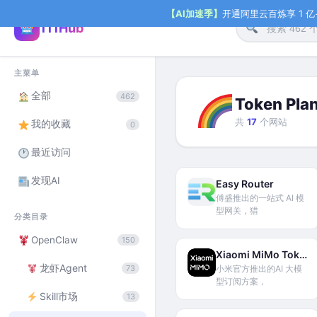
【AI加速季】
开通阿里云百炼享 1 亿+ 
111Hub
主菜单
全部
462
Token Pla
共
17
个网站
我的收藏
0
最近访问
发现AI
Easy Router
傅盛推出的一站式 AI 模
型网关，猎
分类目录
OpenClaw
150
Xiaomi MiMo Token Plan
龙虾Agent
73
小米官方推出的AI 大模
型订阅方案，
Skill市场
13