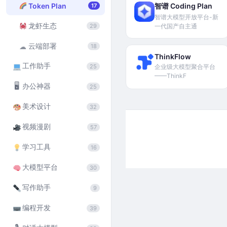
Token Plan
智谱 Coding Plan
17
智谱大模型开放平台-新
龙虾生态
29
一代国产自主通
云端部署
☁
18
ThinkFlow
工作助手
25
企业级大模型聚合平台
——ThinkF
🖥
办公神器
25
美术设计
32
视频漫剧
57
学习工具
16
大模型平台
30
写作助手
9
编程开发
39