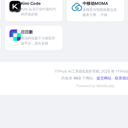
Kimi Code
中移动MOMA
Kimi 会员计划中面向代
多模型与智能体聚合及
码开发的权
服务引擎 ，中移
日日新
商汤科技旗下大模型开
放平台，原生多模
111Hub Ai工具箱&龙虾导航 2026 © 111Hub
共收录
462
个网站 ·
提交网站
·
联系我
Powered by WorkBuddy