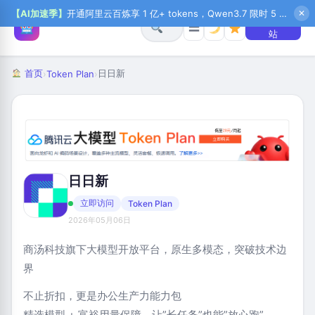
【AI加速季】
开通阿里云百炼享 1 亿+ tokens，Qwen3.7 限时 5 折起，秒悟新注送 1 万积分，加入 OPC 赢百万助力金，QoderWork CN 首月 0 元
✕
+ 提交网
☰
站
首页
日日新
›
Token Plan
›
日日新
立即访问
Token Plan
2026年05月06日
商汤科技旗下大模型开放平台，原生多模态，突破技术边
界
不止折扣，更是办公生产力能力包
精选模型 + 富裕用量保障，让”长任务”也能”放心跑”。