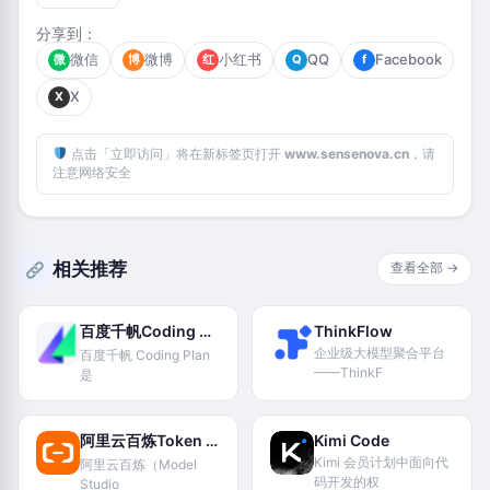
分享到：
微信
微博
小红书
QQ
Facebook
微
博
红
Q
f
X
X
点击「立即访问」将在新标签页打开
www.sensenova.cn
，请
注意网络安全
相关推荐
查看全部 →
百度千帆Coding Plan
ThinkFlow
企业级大模型聚合平台
百度千帆 Coding Plan
——ThinkF
是
阿里云百炼Token Plan
Kimi Code
Kimi 会员计划中面向代
阿里云百炼（Model
码开发的权
Studio