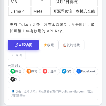
31B
（4月2日新增）
Llama 4
Meta
开源界顶流，多模态全能
没有 Token 计费，没有余额限制，注册即用，最
长可领 1 年有效期的 API Key。
立即访问
收藏
复制链接
← 返回
分享到：
微信
微博
小红书
QQ
Facebook
微
博
红
Q
f
X
X
点击「立即访问」将在新标签页打开
build.nvidia.com
，请注
意网络安全