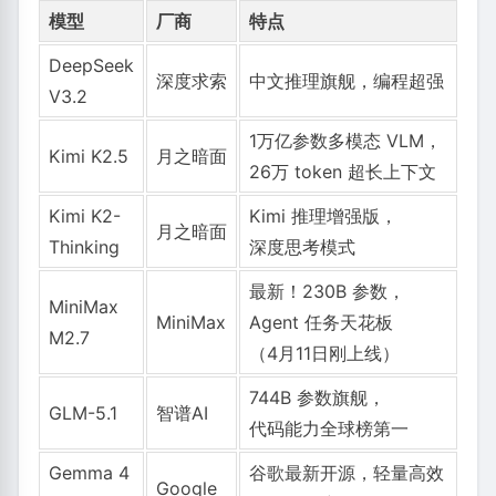
模型
厂商
特点
DeepSeek
深度求索
中文推理旗舰，编程超强
V3.2
1万亿参数多模态 VLM，
Kimi K2.5
月之暗面
26万 token 超长上下文
Kimi K2-
Kimi 推理增强版，
月之暗面
Thinking
深度思考模式
最新！230B 参数，
MiniMax
MiniMax
Agent 任务天花板
M2.7
（4月11日刚上线）
744B 参数旗舰，
GLM-5.1
智谱AI
代码能力全球榜第一
Gemma 4
谷歌最新开源，轻量高效
Google