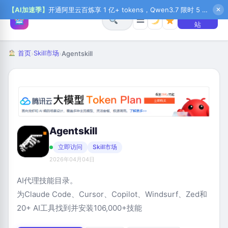
【AI加速季】
开通阿里云百炼享 1 亿+ tokens，Qwen3.7 限时 5 折起，秒悟新注送 1 万积分，加入 OPC 赢百万助力金，QoderWork CN 首月 0 元
✕
+ 提交网
☰
站
首页
Skill市场
›
›
Agentskill
Agentskill
立即访问
Skill市场
2026年04月04日
AI代理技能目录。
为Claude Code、Cursor、Copilot、Windsurf、Zed和
20+ AI工具找到并安装106,000+技能