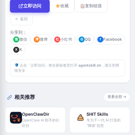
立即访问
收藏
复制链接
← 返回
分享到：
微信
微博
小红书
QQ
Facebook
微
博
红
Q
f
X
X
点击「立即访问」将在新标签页打开
agentskill.sh
，请注意网
络安全
相关推荐
查看全部 →
OpenClawDir
SHIT Skills
OpenClaw AI 助手的社
专为下一代 AI 打造的
区目
“降级”创意