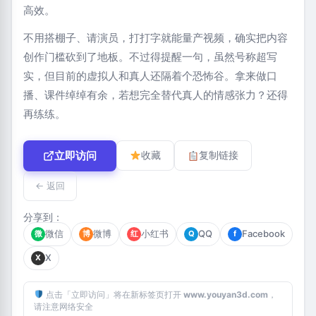
高效。
不用搭棚子、请演员，打打字就能量产视频，确实把内容
创作门槛砍到了地板。不过得提醒一句，虽然号称超写
实，但目前的虚拟人和真人还隔着个恐怖谷。拿来做口
播、课件绰绰有余，若想完全替代真人的情感张力？还得
再练练。
立即访问
收藏
复制链接
← 返回
分享到：
微信
微博
小红书
QQ
Facebook
微
博
红
Q
f
X
X
点击「立即访问」将在新标签页打开
www.youyan3d.com
，
请注意网络安全