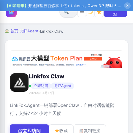
【AI加速季】
开通阿里云百炼享 1 亿+ tokens，Qwen3.7 限时 5 折起，秒悟新注送 1 万积分，加入 OPC 赢百万助力金，QoderWork CN 首月 0 元
✕
+ 提交网
☰
站
首页
龙虾Agent
›
›
Linkfox Claw
Linkfox Claw
立即访问
龙虾Agent
2026年04月17日
LinkFox.Agent一键部署OpenClaw，自由对话智能随
行，支持7×24小时全天候
立即访问
收藏
复制链接