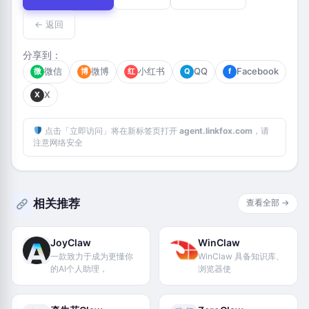
← 返回
分享到：
微信
微博
小红书
QQ
Facebook
微
博
红
Q
f
X
X
点击「立即访问」将在新标签页打开
agent.linkfox.com
，请
注意网络安全
相关推荐
查看全部 →
JoyClaw
WinClaw
一款致力于成为更懂你
WinClaw 具备知识库、
的AI个人助理，
浏览器使