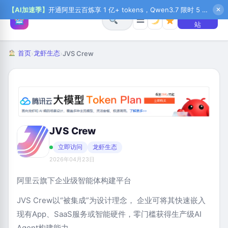
【AI加速季】
开通阿里云百炼享 1 亿+ tokens，Qwen3.7 限时 5 折起，秒悟新注送 1 万积分，加入 OPC 赢百万助力金，QoderWork CN 首月 0 元
✕
+ 提交网
☰
站
首页
龙虾生态
›
›
JVS Crew
JVS Crew
立即访问
龙虾生态
2026年04月23日
阿里云旗下企业级智能体构建平台
JVS
Crew
以“被集成”为设计理念， 企业可将其快速嵌入
现有App、SaaS服务或智能硬件，零门槛获得生产级AI
Agent构建能力。