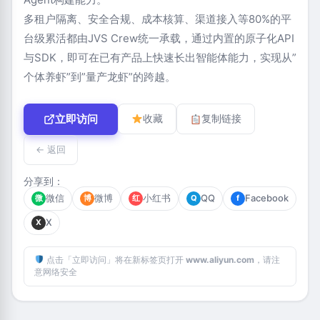
多租户隔离、安全合规、成本核算、渠道接入等80%的平
台级累活都由JVS Crew统一承载，通过内置的原子化API
与SDK，即可在已有产品上快速长出智能体能力，实现从”
个体养虾”到”量产龙虾”的跨越。
立即访问
收藏
复制链接
← 返回
分享到：
微信
微博
小红书
QQ
Facebook
微
博
红
Q
f
X
X
点击「立即访问」将在新标签页打开
www.aliyun.com
，请注
意网络安全