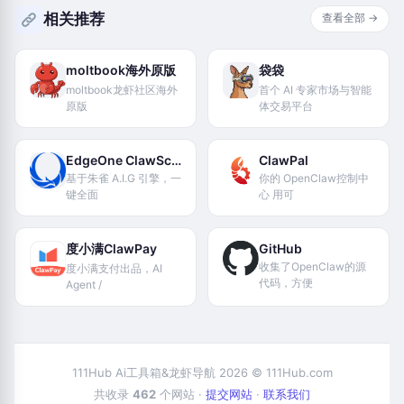
相关推荐
查看全部 →
moltbook海外原版
袋袋
moltbook龙虾社区海外
首个 AI 专家市场与智能
原版
体交易平台
EdgeOne ClawScan
ClawPal
基于朱雀 A.I.G 引擎，一
你的 OpenClaw控制中
键全面
心 用可
度小满ClawPay
GitHub
收集了OpenClaw的源
度小满支付出品，AI
代码，方便
Agent /
111Hub Ai工具箱&龙虾导航 2026 © 111Hub.com
共收录
462
个网站 ·
提交网站
·
联系我们