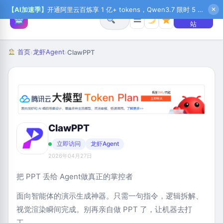
【AI加速季】
开通阿里云百炼享 1 亿+ tokens，Qwen3.7 限时 5 折起，秒悟新注送 1 万积分，加入 OPC 赢百万助力金，QoderWork CN 首月 0 元
✕
+ 提交网
☰
站
首页
龙虾Agent
›
›
ClawPPT
ClawPPT
立即访问
龙虾Agent
2026年04月27日
把 PPT 丢给 Agent做真正的掌控者
面向智能体的演示生成神器。只需一句指令，逻辑拆解、
视觉渲染瞬间完成。别再亲自做 PPT 了，让机器去打
工。