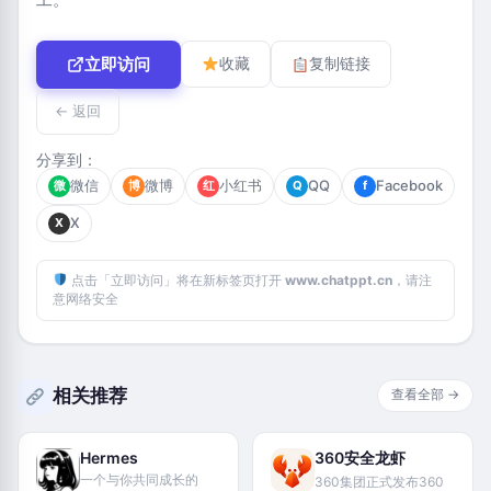
立即访问
收藏
复制链接
← 返回
分享到：
微信
微博
小红书
QQ
Facebook
微
博
红
Q
f
X
X
点击「立即访问」将在新标签页打开
www.chatppt.cn
，请注
意网络安全
相关推荐
查看全部 →
Hermes
360安全龙虾
一个与你共同成长的
360集团正式发布360