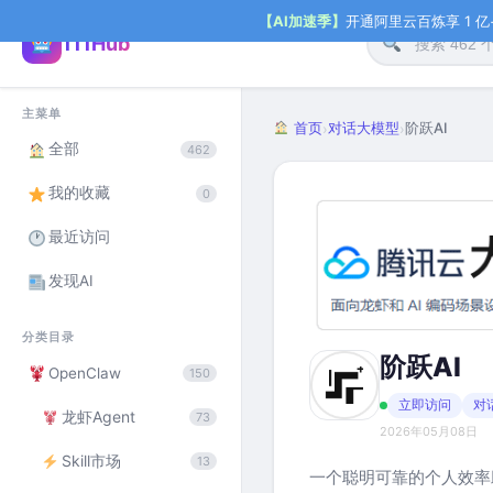
【AI加速季】
开通阿里云百炼享 1 亿+ 
111Hub
主菜单
首页
对话大模型
阶跃AI
›
›
全部
462
我的收藏
0
最近访问
发现AI
分类目录
阶跃AI
OpenClaw
150
立即访问
对
龙虾Agent
73
2026年05月08日
Skill市场
13
一个聪明可靠的个人效率