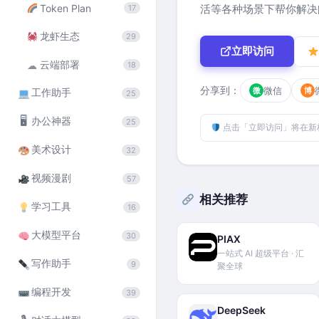
Token Plan
活等各种场景下帮你解决
17
龙虾生态
29
立即访问
云端部署
☁
18
分享到：
微信
微
博
工作助手
25
🖥
办公神器
25
点击「立即访问」将在新
美术设计
32
视频漫剧
57
相关推荐
学习工具
16
大模型平台
30
PIAX
一站式 AI 超级平台 · 汇
写作助手
9
聚全球
编程开发
39
DeepSeek