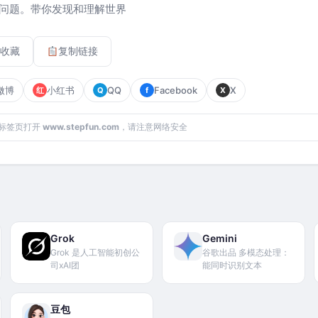
问题。带你发现和理解世界
收藏
复制链接
微博
小红书
QQ
Facebook
X
红
Q
f
X
标签页打开
www.stepfun.com
，请注意网络安全
Grok
Gemini
Grok 是人工智能初创公
谷歌出品 多模态处理：
司xAI团
能同时识别文本
豆包