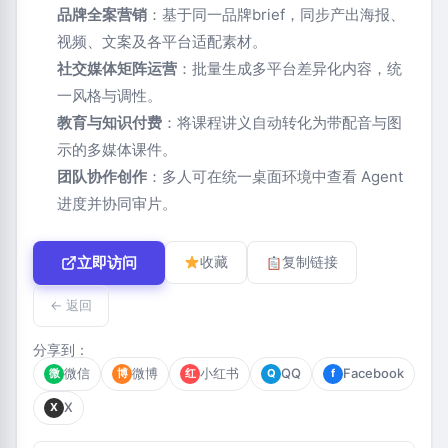
品牌全案营销
：基于同一品牌brief，同步产出海报、
视频、文案及各平台适配素材。
社交媒体矩阵运营
：批量生成多平台差异化内容，统
一风格与调性。
教育与知识付费
：将课程讲义自动转化为带配音与图
示的多媒体课件。
团队协作创作
：多人可在统一桌面环境中查看 Agent
进度并协同审片。
立即访问
收藏
复制链接
← 返回
分享到：
微信
微博
小红书
QQ
Facebook
微
博
红
Q
f
X
X