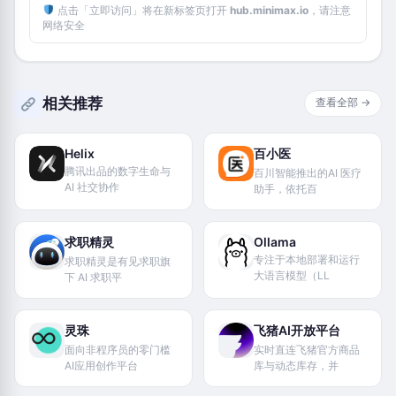
点击「立即访问」将在新标签页打开
hub.minimax.io
，请注意
网络安全
相关推荐
查看全部 →
Helix
百小医
腾讯出品的数字生命与
百川智能推出的AI 医疗
AI 社交协作
助手，依托百
求职精灵
Ollama
专注于本地部署和运行
求职精灵是有见求职旗
大语言模型（LL
下 AI 求职平
灵珠
飞猪AI开放平台
面向非程序员的零门槛
实时直连飞猪官方商品
AI应用创作平台
库与动态库存，并