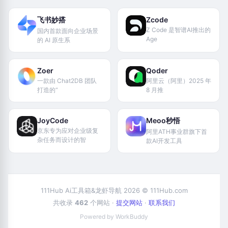
飞书妙搭
Zcode
Z Code 是智谱AI推出的
国内首款面向企业场景
Age
的 AI 原生系
Zoer
Qoder
一款由 Chat2DB 团队
阿里云（阿里）2025 年
打造的“
8 月推
JoyCode
Meoo秒悟
京东专为应对企业级复
阿里ATH事业群旗下首
杂任务而设计的智
款AI开发工具
111Hub Ai工具箱&龙虾导航 2026 © 111Hub.com
共收录
462
个网站 ·
提交网站
·
联系我们
Powered by WorkBuddy