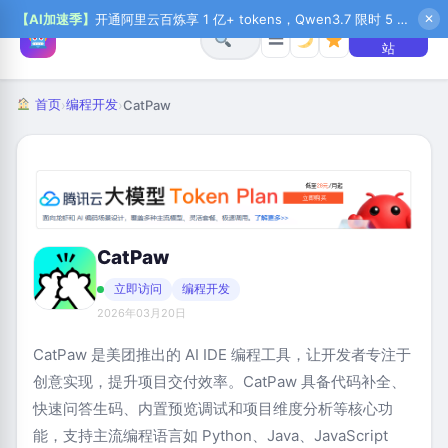
【AI加速季】
开通阿里云百炼享 1 亿+ tokens，Qwen3.7 限时 5 折起，秒悟新注送 1 万积分，加入 OPC 赢百万助力金，QoderWork CN 首月 0 元
✕
+ 提交网
☰
站
首页
编程开发
›
›
CatPaw
CatPaw
立即访问
编程开发
2026年03月20日
CatPaw 是美团推出的 AI IDE 编程工具，让开发者专注于
创意实现，提升项目交付效率。CatPaw 具备代码补全、
快速问答生码、内置预览调试和项目维度分析等核心功
能，支持主流编程语言如 Python、Java、JavaScript