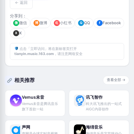
← 返回
分享到：
微信
微博
小红书
QQ
Facebook
微
博
红
Q
f
X
X
点击「立即访问」将在新标签页打开
tianyin.music.163.com
，请注意网络安全
相关推荐
查看全部 →
Vemus未音
讯飞智作
Vemus未音是腾讯音乐
科大讯飞推出的一站式
旗下首款一站
AIGC内容创作
声网
海绵音乐
声网是全球实时音视频
海绵音乐是字节跳动公