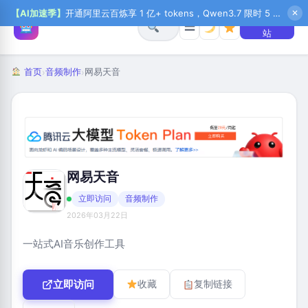
【AI加速季】
开通阿里云百炼享 1 亿+ tokens，Qwen3.7 限时 5 折起，秒悟新注送 1 万积分，加入 OPC 赢百万助力金，QoderWork CN 首月 0 元
✕
+ 提交网
☰
站
首页
音频制作
网易天音
›
›
网易天音
立即访问
音频制作
2026年03月22日
一站式AI音乐创作工具
立即访问
收藏
复制链接