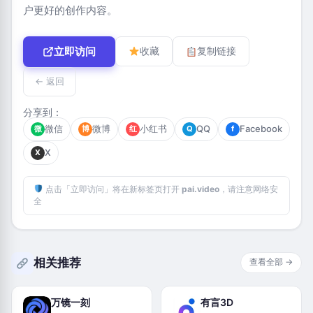
户更好的创作内容。
立即访问
收藏
复制链接
← 返回
分享到：
微信
微博
小红书
QQ
Facebook
微
博
红
Q
f
X
X
点击「立即访问」将在新标签页打开
pai.video
，请注意网络安
全
相关推荐
查看全部 →
万镜一刻
有言3D