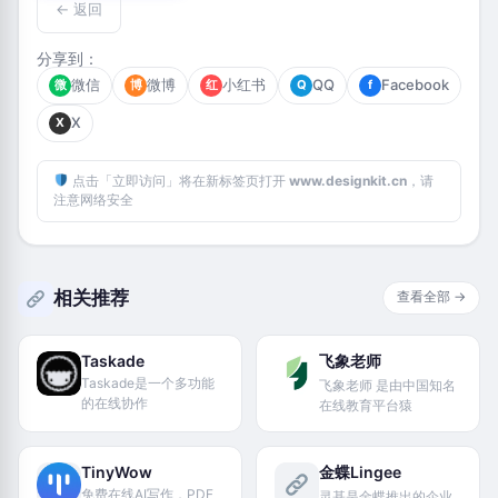
← 返回
分享到：
微信
微博
小红书
QQ
Facebook
微
博
红
Q
f
X
X
点击「立即访问」将在新标签页打开
www.designkit.cn
，请
注意网络安全
相关推荐
查看全部 →
Taskade
飞象老师
Taskade是一个多功能
飞象老师 是由中国知名
的在线协作
在线教育平台猿
TinyWow
金蝶Lingee
免费在线AI写作，PDF
灵基是金蝶推出的企业