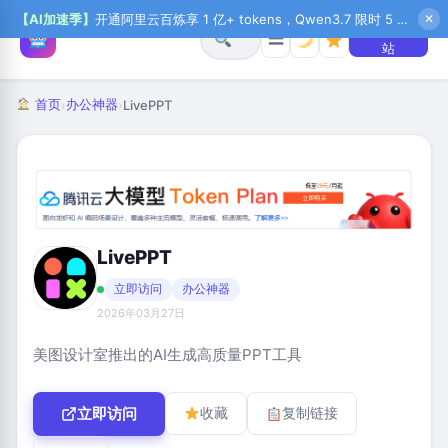
【AI加速季】
开通阿里云百炼享 1 亿+ tokens，Qwen3.7 限时 5 折起，秒悟新注送 1 万积分，加入 OPC 赢百万助力金，QoderWork CN 首月 0 元
✕
+ 提交网
☰
站
首页
办公神器
›
›
LivePPT
LivePPT
立即访问
办公神器
2026年03月27日
美图设计室推出的AI生成高质量PPT工具
立即访问
收藏
复制链接