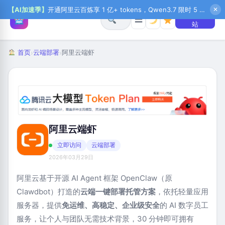
【AI加速季】
开通阿里云百炼享 1 亿+ tokens，Qwen3.7 限时 5 折起，秒悟新注送 1 万积分，加入 OPC 赢百万助力金，QoderWork CN 首月 0 元
✕
+ 提交网
☰
站
首页
云端部署
阿里云端虾
›
›
阿里云端虾
立即访问
云端部署
2026年03月29日
阿里云基于开源 AI Agent 框架 OpenClaw（原
Clawdbot）打造的
云端一键部署托管方案
，依托轻量应用
服务器，提供
免运维、高稳定、企业级安全
的 AI 数字员工
服务，让个人与团队无需技术背景，30 分钟即可拥有