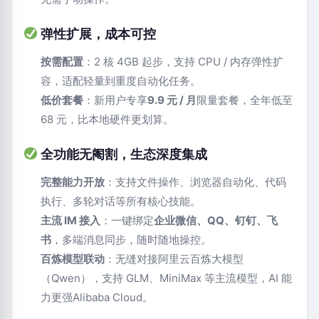
弹性扩展，成本可控
按需配置
：2 核 4GB 起步，支持 CPU / 内存弹性扩
容，适配轻量到重度自动化任务。
低价套餐
：新用户专享
9.9 元 / 月
限量套餐，全年低至
68 元，比本地硬件更划算。
全功能无阉割，生态深度集成
完整能力开放
：支持文件操作、浏览器自动化、代码
执行、多轮对话等所有核心技能。
主流 IM 接入
：一键绑定
企业微信、QQ、钉钉、飞
书
，多端消息同步，随时随地操控。
百炼模型联动
：无缝对接阿里云百炼大模型
（Qwen），支持 GLM、MiniMax 等主流模型，AI 能
力更强Alibaba Cloud。