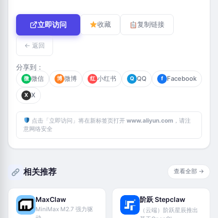
立即访问
收藏
复制链接
← 返回
分享到：
微信
微博
小红书
QQ
Facebook
微
博
红
Q
f
X
X
点击「立即访问」将在新标签页打开
www.aliyun.com
，请注
意网络安全
相关推荐
查看全部 →
MaxClaw
阶跃 Stepclaw
MiniMax M2.7 强力驱
（云端）阶跃星辰推出
动