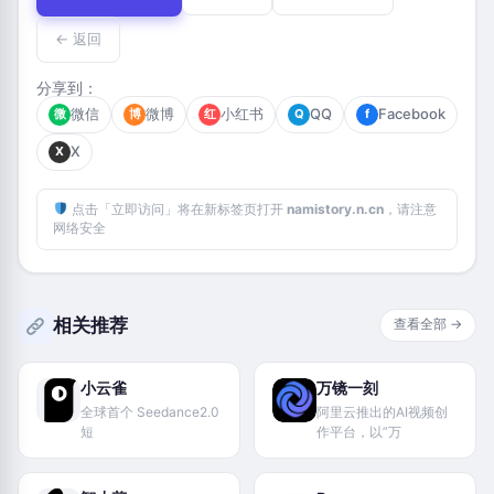
← 返回
分享到：
微信
微博
小红书
QQ
Facebook
微
博
红
Q
f
X
X
点击「立即访问」将在新标签页打开
namistory.n.cn
，请注意
网络安全
相关推荐
查看全部 →
小云雀
万镜一刻
全球首个 Seedance2.0
阿里云推出的AI视频创
短
作平台，以”万