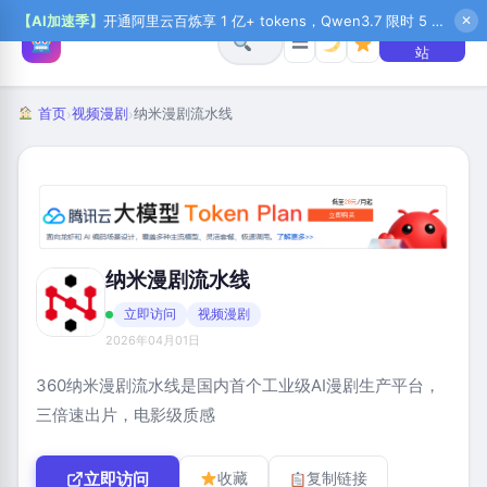
【AI加速季】
开通阿里云百炼享 1 亿+ tokens，Qwen3.7 限时 5 折起，秒悟新注送 1 万积分，加入 OPC 赢百万助力金，QoderWork CN 首月 0 元
✕
+ 提交网
☰
站
首页
视频漫剧
纳米漫剧流水线
›
›
纳米漫剧流水线
立即访问
视频漫剧
2026年04月01日
360纳米漫剧流水线是国内首个工业级AI漫剧生产平台，
三倍速出片，电影级质感
立即访问
收藏
复制链接