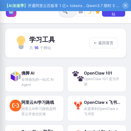
【AI加速季】
开通阿里云百炼享 1 亿+ tokens，Qwen3.7 限时 5 折起，秒悟新注送 1 万积分，加入 OPC 赢百万助力金，QoderWork CN 首月 0 元
✕
+ 提交网
☰
站
学习工具
← 返回首页
共
16
个网站
佛脚 AI
OpenClaw 101
OpenClaw 101 是为开
全球领先的一站式 AI
源
Agent
阿里云AI学习路线
OpenClaw x 飞书官方修炼指南
阿里云AI学习路线是阿
欢迎来到OpenClaw x
里云开发社区推
飞书官