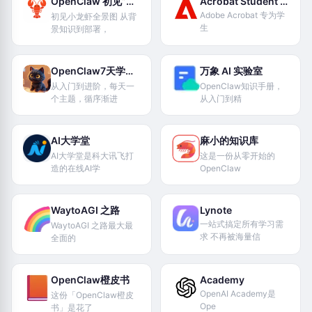
OpenClaw 初见”小龙虾”
Acrobat Student Spaces
Adobe Acrobat 专为学
初见小龙虾全景图 从背
生
景知识到部署，
OpenClaw7天学习路径
万象 AI 实验室​
从入门到进阶，每天一
OpenClaw知识手册，
个主题，循序渐进
从入门到精
AI大学堂
麻小的知识库
AI大学堂是科大讯飞打
这是一份从零开始的
造的在线AI学
OpenClaw
WaytoAGI 之路
Lynote
一站式搞定所有学习需
WaytoAGI 之路最大最
求 不再被海量信
全面的
OpenClaw橙皮书
Academy
OpenAI Academy是
这份「OpenClaw橙皮
Ope
书」是花了