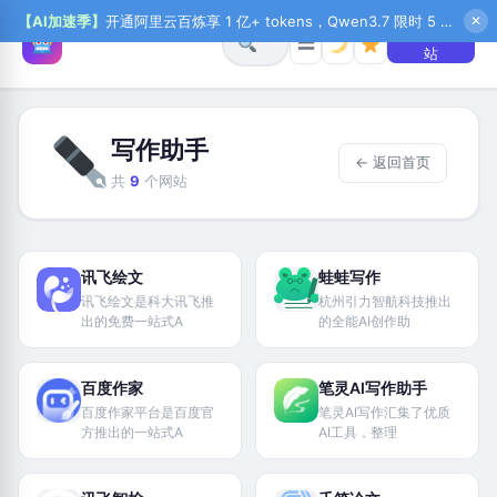
【AI加速季】
开通阿里云百炼享 1 亿+ tokens，Qwen3.7 限时 5 折起，秒悟新注送 1 万积分，加入 OPC 赢百万助力金，QoderWork CN 首月 0 元
✕
+ 提交网
☰
站
写作助手
← 返回首页
共
9
个网站
讯飞绘文
蛙蛙写作
讯飞绘文是科大讯飞推
杭州引力智航科技推出
出的免费一站式A
的全能AI创作助
百度作家
笔灵AI写作助手
百度作家平台是百度官
笔灵AI写作汇集了优质
方推出的一站式A
AI工具，整理