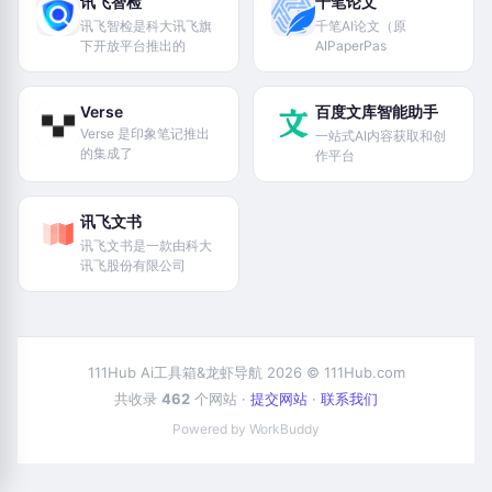
讯飞智检
千笔论文
讯飞智检是科大讯飞旗
千笔AI论文（原
下开放平台推出的
AIPaperPas
Verse
百度文库智能助手
Verse 是印象笔记推出
一站式AI内容获取和创
的集成了
作平台
讯飞文书
讯飞文书是一款由科大
讯飞股份有限公司
111Hub Ai工具箱&龙虾导航 2026 © 111Hub.com
共收录
462
个网站 ·
提交网站
·
联系我们
Powered by WorkBuddy