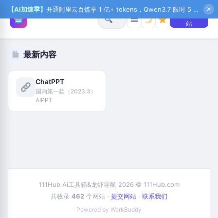
【AI加速季】
开通阿里云百炼享 1 亿+ tokens，Qwen3.7 限时 5 折起，秒悟新注送 1 万积分，加入 OPC 赢百万助力金，QoderWork CN 首月 0 元
✕
+ 提交网
☰
站
最新内容
ChatPPT
国内第一款（2023.3）
AIPPT
111Hub Ai工具箱&龙虾导航 2026 © 111Hub.com
共收录
462
个网站 ·
提交网站
·
联系我们
Powered by WorkBuddy