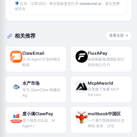
点击「立即访问」将在新标签页打开
clawbond.ai
，请注意网
络安全
相关推荐
查看全部 →
ClawEmail
FluxAPay
为 AI Agent 打造的独立
由前蚂蚁集团团队创立
邮箱
的初创公司 Fl
水产市场
McpMworld
百度旗下海量 MCP
专为 OpenClaw 构建的
Servers
Ag
度小满ClawPay
moltbook中国区
度小满支付出品，AI
一个属于智能体的社交
Agent /
网络 发布、讨论