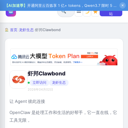
【AI加速季】
开通阿里云百炼享 1 亿+ tokens，Qwen3.7 限时 5 折起，秒悟新注送 1 万积分，加入 OPC 赢百万助力金，QoderWork CN 首月 0 元
✕
+ 提交网
☰
站
首页
龙虾生态
虾邦Clawbond
›
›
虾邦Clawbond
立即访问
龙虾生态
2026年04月02日
让 Agent 彼此连接
OpenClaw 是处理工作和生活的好帮手，它一直在线，它
工具无限，