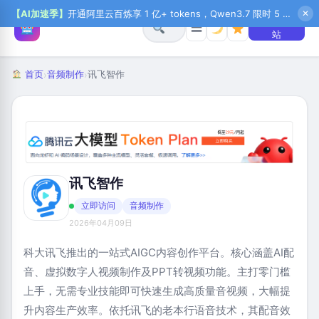
【AI加速季】
开通阿里云百炼享 1 亿+ tokens，Qwen3.7 限时 5 折起，秒悟新注送 1 万积分，加入 OPC 赢百万助力金，QoderWork CN 首月 0 元
✕
+ 提交网
☰
站
首页
音频制作
讯飞智作
›
›
讯飞智作
立即访问
音频制作
2026年04月09日
科大讯飞推出的一站式AIGC内容创作平台。核心涵盖AI配
音、虚拟数字人视频制作及PPT转视频功能。主打零门槛
上手，无需专业技能即可快速生成高质量音视频，大幅提
升内容生产效率。依托讯飞的老本行语音技术，其配音效