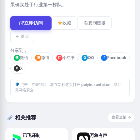
果确实处于行业第一梯队。
立即访问
收藏
复制链接
← 返回
分享到：
微信
微博
小红书
QQ
Facebook
微
博
红
Q
f
X
X
点击「立即访问」将在新标签页打开
peiyin.xunfei.cn
，请注
意网络安全
相关推荐
查看全部 →
讯飞译制
万象有声