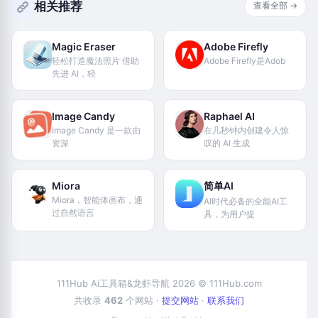
相关推荐
查看全部 →
Magic Eraser
Adobe Firefly
轻松打造魔法照片 借助
Adobe Firefly是Adob
先进 AI，轻
Image Candy
Raphael AI
Image Candy 是一款由
在几秒钟内创建令人惊
资深
叹的 AI 生成
Miora
简单AI
Miora，智能体画布，通
AI时代必备的全能AI工
过自然语言
具，为用户提
111Hub Ai工具箱&龙虾导航 2026 © 111Hub.com
共收录
462
个网站 ·
提交网站
·
联系我们