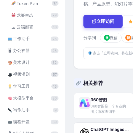
Token Plan
稿、产品原型、幻灯片等
17
龙虾生态
29
立即访问
云端部署
☁
18
分享到：
微信
微
博
工作助手
25
🖥
办公神器
25
点击「立即访问」将在新
美术设计
32
视频漫剧
57
相关推荐
学习工具
16
大模型平台
30
360智图
360智图是一个专业的
写作助手
9
图片版权查询平
编程开发
39
ChatGPT Images 2.0