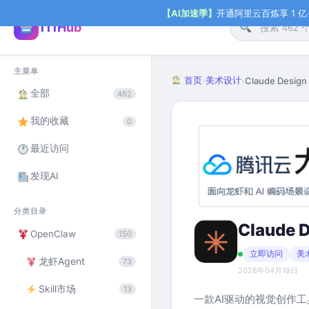
【AI加速季】
开通阿里云百炼享 1 亿+ 
111Hub
主菜单
首页
美术设计
›
›
Claude Design
全部
462
我的收藏
0
最近访问
发现AI
分类目录
Claude 
OpenClaw
150
立即访问
美
龙虾Agent
73
2026年04月18日
Skill市场
13
一款AI驱动的视觉创作工