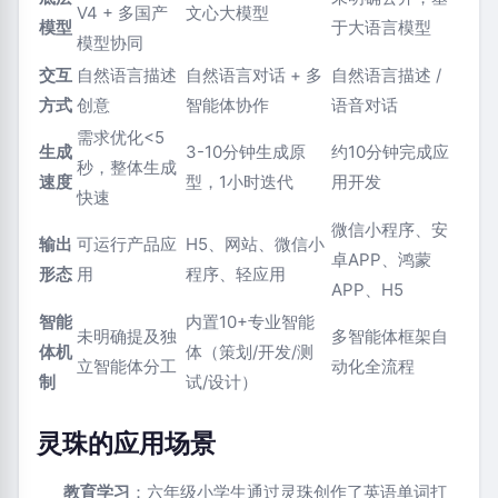
V4 + 多国产
文心大模型
模型
于大语言模型
模型协同
交互
自然语言描述
自然语言对话 + 多
自然语言描述 /
方式
创意
智能体协作
语音对话
需求优化<5
生成
3-10分钟生成原
约10分钟完成应
秒，整体生成
速度
型，1小时迭代
用开发
快速
微信小程序、安
输出
可运行产品应
H5、网站、微信小
卓APP、鸿蒙
形态
用
程序、轻应用
APP、H5
智能
内置10+专业智能
未明确提及独
多智能体框架自
体机
体（策划/开发/测
立智能体分工
动化全流程
制
试/设计）
灵珠的应用场景
教育学习
：六年级小学生通过灵珠创作了英语单词打