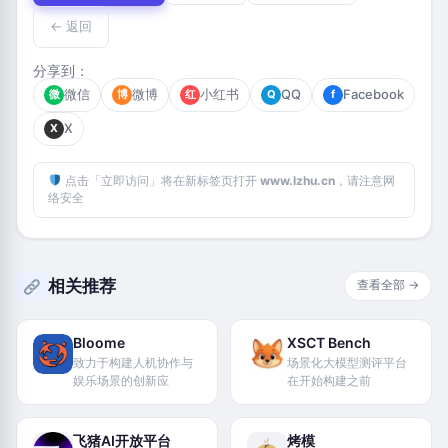
← 返回
分享到：
微信
微博
小红书
QQ
Facebook
微
博
红
Q
f
X
X
点击「立即访问」将在新标签页打开
www.lzhu.cn
，请注意网
络安全
相关推荐
查看全部 →
Bloome
XSCT Bench
致力于构建人机协作与
场景化大模型测评平台
娱乐场景的创新应
在开始构建之前
飞猪AI开放平台
烤模