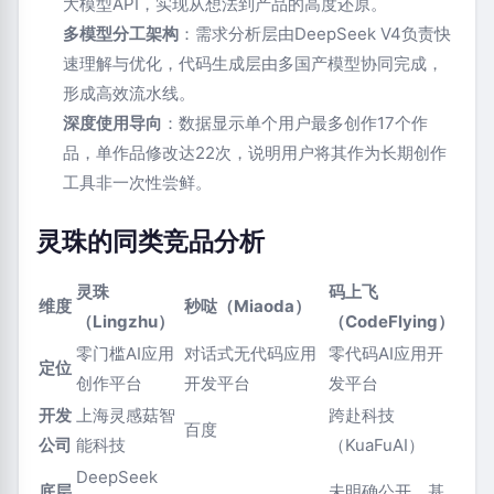
大模型API，实现从想法到产品的高度还原。
多模型分工架构
：需求分析层由DeepSeek V4负责快
速理解与优化，代码生成层由多国产模型协同完成，
形成高效流水线。
深度使用导向
：数据显示单个用户最多创作17个作
品，单作品修改达22次，说明用户将其作为长期创作
工具非一次性尝鲜。
灵珠的同类竞品分析
灵珠
码上飞
维度
秒哒（Miaoda）
（Lingzhu）
（CodeFlying）
零门槛AI应用
对话式无代码应用
零代码AI应用开
定位
创作平台
开发平台
发平台
开发
上海灵感菇智
跨赴科技
百度
公司
能科技
（KuaFuAI）
DeepSeek
底层
未明确公开，基