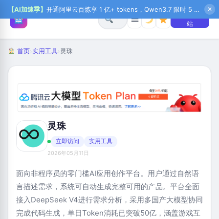
【AI加速季】
开通阿里云百炼享 1 亿+ tokens，Qwen3.7 限时 5 折起，秒悟新注送 1 万积分，加入 OPC 赢百万助力金，QoderWork CN 首月 0 元
✕
+ 提交网
☰
站
首页
实用工具
灵珠
›
›
灵珠
立即访问
实用工具
2026年05月11日
面向非程序员的零门槛AI应用创作平台。用户通过自然语
言描述需求，系统可自动生成完整可用的产品。平台全面
接入DeepSeek V4进行需求分析，采用多国产大模型协同
完成代码生成，单日Token消耗已突破50亿，涵盖游戏互