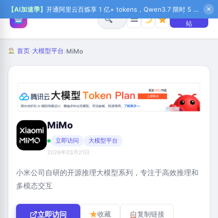
【AI加速季】
开通阿里云百炼享 1 亿+ tokens，Qwen3.7 限时 5 折起，秒悟新注送 1 万积分，加入 OPC 赢百万助力金，QoderWork CN 首月 0 元
✕
+ 提交网
☰
站
首页
大模型平台
›
›
MiMo
MiMo
立即访问
大模型平台
2026年03月21日
小米公司自研的开源推理大模型系列，专注于高效推理和
多模态交互
立即访问
收藏
复制链接