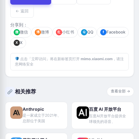
← 返回
分享到：
微信
微博
小红书
QQ
Facebook
微
博
红
Q
f
X
X
点击「立即访问」将在新标签页打开
mimo.xiaomi.com
，请注
意网络安全
相关推荐
查看全部 →
Anthropic
百度 AI 开放平台
是一家成立于2021年、
百度AI开放平台提供全
总部位于美国
球领先的语音、