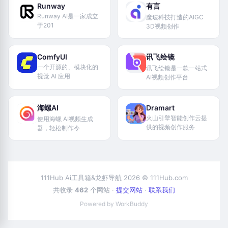
Runway
有言
Runway AI是一家成立
魔珐科技打造的AIGC
于201
3D视频创作
ComfyUI
讯飞绘镜
一个开源的、模块化的
讯飞绘镜是一款一站式
视觉 AI 应用
AI视频创作平台
海螺AI
Dramart
火山引擎智能创作云提
使用海螺 AI视频生成
供的视频创作服务
器，轻松制作令
111Hub Ai工具箱&龙虾导航 2026 © 111Hub.com
共收录
462
个网站 ·
提交网站
·
联系我们
Powered by WorkBuddy