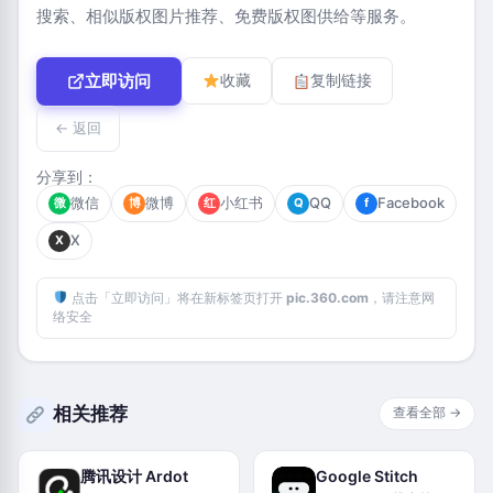
搜索、相似版权图片推荐、免费版权图供给等服务。
立即访问
收藏
复制链接
← 返回
分享到：
微信
微博
小红书
QQ
Facebook
微
博
红
Q
f
X
X
点击「立即访问」将在新标签页打开
pic.360.com
，请注意网
络安全
相关推荐
查看全部 →
腾讯设计 Ardot
Google Stitch