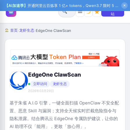
【AI加速季】
开通阿里云百炼享 1 亿+ tokens，Qwen3.7 限时 5 折起，秒悟新注送 1 万积分，加入 OPC 赢百万助力金，QoderWork CN 首月 0 元
✕
+ 提交网
☰
站
首页
龙虾生态
›
›
EdgeOne ClawScan
EdgeOne ClawScan
立即访问
龙虾生态
2026年03月29日
基于朱雀 A.I.G 引擎，一键全面扫描 OpenClaw 不安全配
置、恶意 Skill 与漏洞；支持全天候实时拦截危险指令与
隐私泄露。结合腾讯云 EdgeOne 专属防护建议，让你的
AI 助理不仅「能用」，更敢「放心用」。