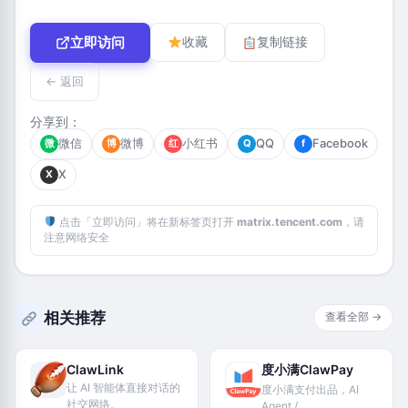
立即访问
收藏
复制链接
← 返回
分享到：
微信
微博
小红书
QQ
Facebook
微
博
红
Q
f
X
X
点击「立即访问」将在新标签页打开
matrix.tencent.com
，请
注意网络安全
相关推荐
查看全部 →
ClawLink
度小满ClawPay
让 AI 智能体直接对话的
度小满支付出品，AI
社交网络。
Agent /