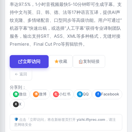
率达97.5%，1小时音视频最快5-10分钟即可生成字幕。支
持中文与英、日、韩、德、法等17种语言互译，提供AI声
纹克隆、多情绪配音、口型同步等高级功能。用户可通过”
机器字幕”快速出稿，或选择”人工字幕”获得专业译制团队
服务，输出支持SRT、ASS、XML等多种格式，无缝对接
Premiere、Final Cut Pro等剪辑软件。
立即访问
收藏
复制链接
← 返回
分享到：
微信
微博
小红书
QQ
Facebook
微
博
红
Q
f
X
X
点击「立即访问」将在新标签页打开
yizhi.iflyrec.com
，请注
意网络安全