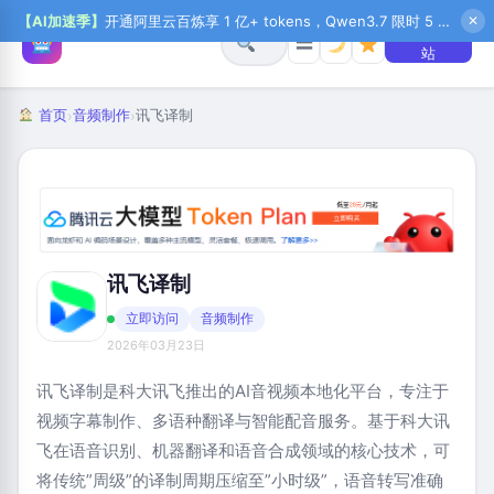
【AI加速季】
开通阿里云百炼享 1 亿+ tokens，Qwen3.7 限时 5 折起，秒悟新注送 1 万积分，加入 OPC 赢百万助力金，QoderWork CN 首月 0 元
✕
+ 提交网
☰
站
首页
音频制作
讯飞译制
›
›
讯飞译制
立即访问
音频制作
2026年03月23日
讯飞译制是科大讯飞推出的AI音视频本地化平台，专注于
视频字幕制作、多语种翻译与智能配音服务。基于科大讯
飞在语音识别、机器翻译和语音合成领域的核心技术，可
将传统”周级”的译制周期压缩至”小时级”，语音转写准确