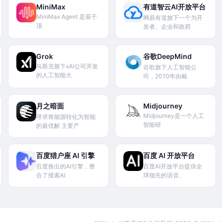
MiniMax
有道智云AI开放平台
MiniMax Agent 是基于
网易有道旗下一个为开
顶
发者、企业和政府
Grok
谷歌DeepMind
马斯克旗下xAI公司开发
谷歌旗下人工智能公
的人工智能大
司，2010年由戴
月之暗面
Midjourney
Midjourney是一个人工
寻求将能源转化为智能
智能研
的最优解 主要产
百度猎户座 AI 引擎
百度 AI 开放平台
百度推出的AI引擎，整
百度AI开放平台提供全
合了搜索AI
球领先的语音、