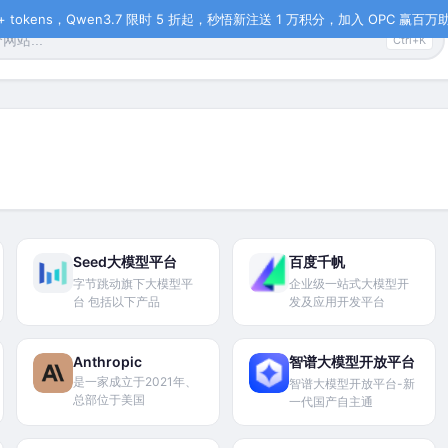
tokens，Qwen3.7 限时 5 折起，秒悟新注送 1 万积分，加入 OPC 赢百万助力
Ctrl+K
Seed大模型平台
百度千帆
字节跳动旗下大模型平
企业级一站式大模型开
台 包括以下产品
发及应用开发平台
Anthropic
智谱大模型开放平台
是一家成立于2021年、
智谱大模型开放平台-新
总部位于美国
一代国产自主通