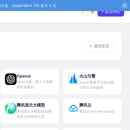
金，QoderWork CN 首月 0 元
✕
+ 提交网站
← 返回首页
Openai
火山引擎
OpenAI是一家人工智能
火山引擎是字节跳动旗
研究实验室
下的云与AI服务
腾讯混元大模型
腾讯云
腾讯混元大模型是由腾
腾讯云(tencent cloud)
讯自主研发的大语