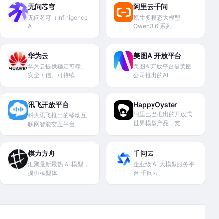
无问芯穹
阿里云千问
无问芯穹（Infinigence
原生多模态大模型
A
Qwen3.6 系列
华为云
美图AI开放平台
华为云提供稳定可靠、
美图AI开放平台是美图
安全可信、可持续
公司推出的AI
讯飞开放平台
HappyOyster
阿里巴巴推出的开放式
科大讯飞推出的移动互
世界模型产品，支
联网智能交互平台
模力方舟
千问云
汇聚最新最热 AI 模型，
企业级 AI 大模型服务平
提供模型体
台 千问云