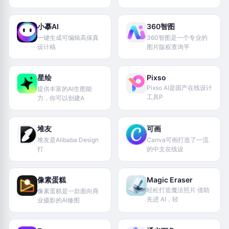
小摹AI
360智图
一键生成可编辑高保真
360智图是一个专业的
设计稿
图片版权查询平
星绘
Pixso
Pixso AI是国产在线设计
提供丰富的AI生图能
工具P
力，你可以创建A
堆友
可画
堆友是Alibaba Design
Canva可画打造了一流
打
的中文在线设
像素蛋糕
Magic Eraser
轻松打造魔法照片 借助
像素蛋糕是一款面向商
先进 AI，轻
业摄影的AI修图