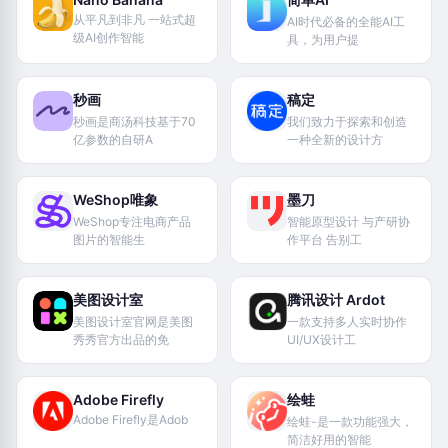
从平凡到非凡 一站式超
AI时代必备的全能AI工
级AI创作智能
具，为用户提
秒画
稿定
秒画是商汤科技基于70
我们致力于探索和创造
亿参数的自研A
一种全新的设计方
WeShop唯象
墨刀
WeShop专注电商产品
智能原型设计 与产研协
图片的智能生
作平台 告别工
美图设计室
腾讯设计 Ardot
美图设计室官网是美图
一款支持多人实时协作
秀秀官方出品的免
UI/UX设计工
Adobe Firefly
绘蛙
Adobe Firefly是Adob
绘蛙-是一款功能强大，
简洁好用的智能