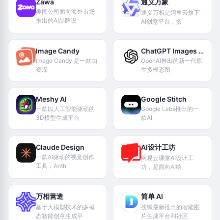
Zawa
通义万象
美图公司面向海外市场
通义万相是阿里云旗下
推出的AI品牌设
AI创意平台，搭
Image Candy
ChatGPT Images 2.0
Image Candy 是一款由
OpenAI推出的新一代原
资深
生多模态图
Meshy AI
Google Stitch
一款以人工智能驱动的
Google Labs推出的一
3D模型生成平台
款AI
Claude Design
AI设计工坊
一款AI驱动的视觉创作
网易云课堂AI设计工
工具，Anth
坊，是面向AI绘
万相营造
简单 AI
基于大模型技术的多模
搜狐最新推出的智能图
态智能创意生成平
片生成平台和社区