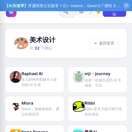
【AI加速季】
开通阿里云百炼享 1 亿+ tokens，Qwen3.7 限时 5 折起，秒悟新注送 1 万积分，加入 OPC 赢百万助力金，QoderWork CN 首月 0 元
✕
+ 提交网
☰
站
美术设计
← 返回首页
共
32
个网站
Raphael AI
niji・journey
在几秒钟内创建令人惊
这是一款最先进的 AI 生
叹的 AI 生成
成器，可以
Miora
Ribbi
Miora，智能体画布，通
Ribbi 是专为设计师打造
过自然语言
的自进化
Nano Banana
简单AI