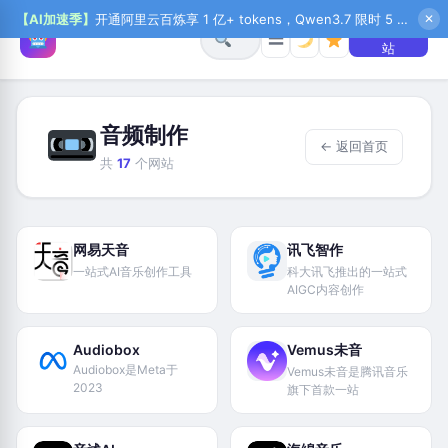
【AI加速季】
开通阿里云百炼享 1 亿+ tokens，Qwen3.7 限时 5 折起，秒悟新注送 1 万积分，加入 OPC 赢百万助力金，QoderWork CN 首月 0 元
✕
+ 提交网
☰
站
音频制作
← 返回首页
共
17
个网站
网易天音
讯飞智作
一站式AI音乐创作工具
科大讯飞推出的一站式
AIGC内容创作
Audiobox
Vemus未音
Audiobox是Meta于
Vemus未音是腾讯音乐
2023
旗下首款一站