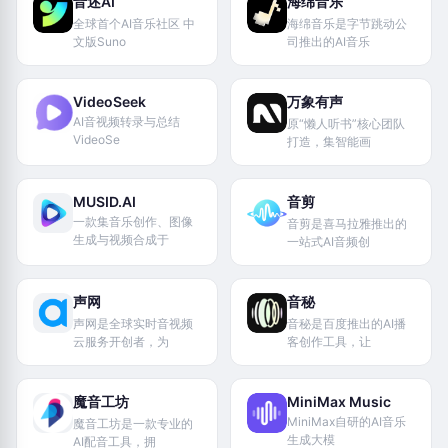
音述AI
海绵音乐
全球首个AI音乐社区 中
海绵音乐是字节跳动公
文版Suno
司推出的AI音乐
VideoSeek
万象有声
AI音视频转录与总结
原“懒人听书”核心团队
VideoSe
打造，集智能画
MUSID.AI
音剪
一款集音乐创作、图像
音剪是喜马拉雅推出的
生成与视频合成于
一站式AI音频创
声网
音秘
声网是全球实时音视频
音秘是百度推出的AI播
云服务开创者，为
客创作工具，让
魔音工坊
MiniMax Music
MiniMax自研的AI音乐
魔音工坊是一款专业的
生成大模
AI配音工具，拥